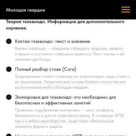
Молодая гвардия
Теория тхэквондо. Информация для дополнительного
изучения.
Клятва тхэквондо: текст и значение
Клятва тхэквондо — обещание соблюдать традиции, уважать
старших и постоянно совершенствоваться. Текст клятвы и её
значение для бойца.
Полный разбор стоек (Соги)
Традиционные стойки тхэквондо из энциклопедии: виды стоек и
их применение. Теоретические основы боевого искусства для
воспитанников клуба «Молодая гвардия».
Экипировка для тхэквондо: что необходимо для
безопасных и эффективных занятий
Правильно подобранная экипировка — залог комфорта,
безопасности и долгой спортивной жизни. В тхэквондо ИТФ,
как и в любом единоборстве, существуют обязательные
элементы формы и защиты.