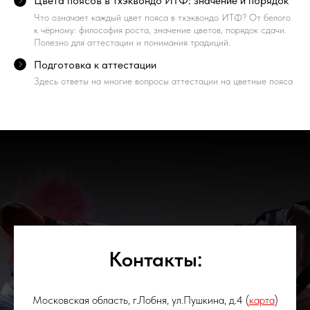
Цвета поясов в тхэквондо ИТФ: значение и порядок
Что означает каждый цвет пояса в тхэквондо ИТФ? От белого
к чёрному: философия роста, значение цветов, порядок сдачи.
Полезно для аттестации и понимания традиций.
Подготовка к аттестации
Здесь ответы на многие вопросы аттестации на цветные пояса
Контакты:
Московская область, г.Лобня, ул.Пушкина, д.4 (
карта
)